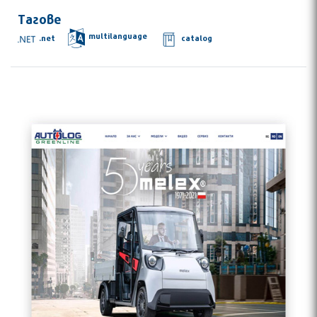
Тагове
multilanguage
.net
catalog