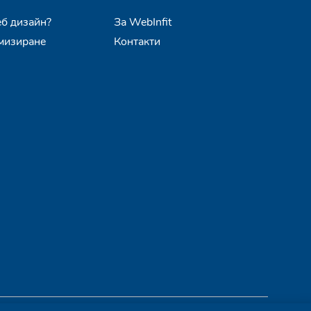
еб дизайн?
За WebInfit
мизиране
Контакти