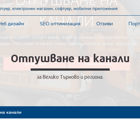
офтуер, електронен магазин, софтуер, мобилни приложения
Уеб дизайн
SEO оптимизация
Отзиви
Пор
Отпушване на канали
за Велико Търново и региона.
на канали