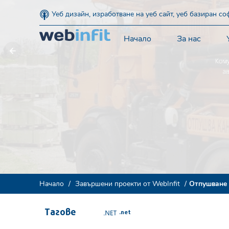
Уеб дизайн, изработване на уеб сайт, уеб базиран с
Начало
За нас
Начало
Завършени проекти от WebInfit
Отпушване 
Тагове
.net