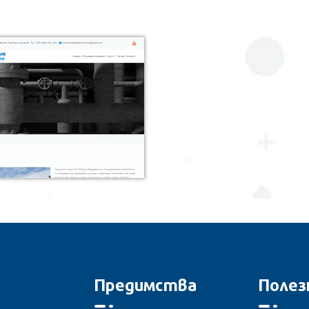
Предимства
Полез