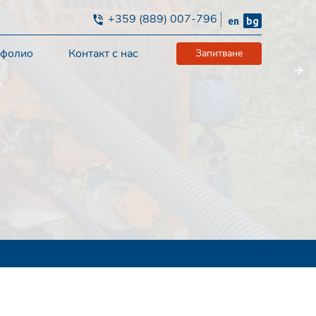
+359 (889) 007-796
en
bg
тфолио
Контакт с нас
Запитване