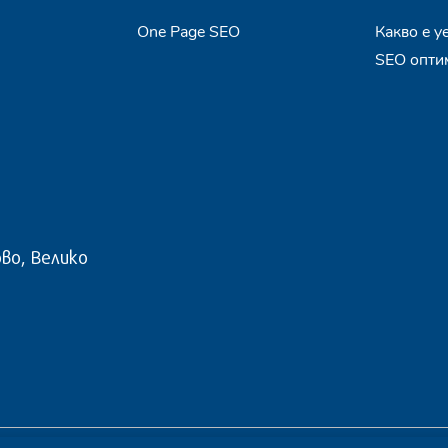
One Page SEO
Какво е у
SEO опти
во, Велико