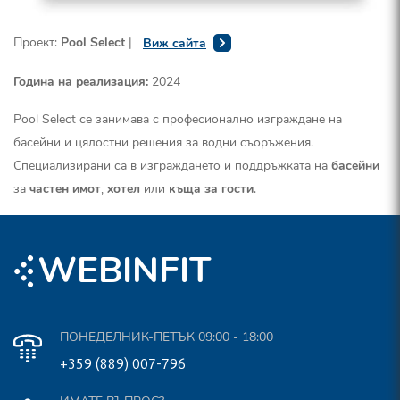
Проект:
Pool Select
|
Виж сайта
Година на реализация:
2024
Pool Select се занимава с професионално изграждане на
басейни и цялостни решения за водни съоръжения.
Специализирани са в изграждането и поддръжката на
басейни
за
частен имот
,
хотел
или
къща за гости
.
EBINFIT
W
ПОНЕДЕЛНИК-ПЕТЪК 09:00 - 18:00
+359 (889) 007-796